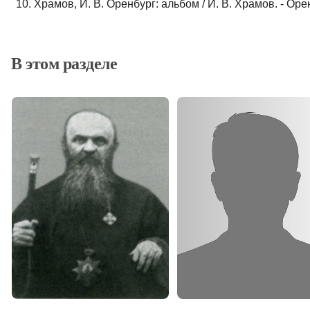
10. Храмов, И. В. Оренбург: альбом / И. В. Храмов. - Оренб
В этом разделе