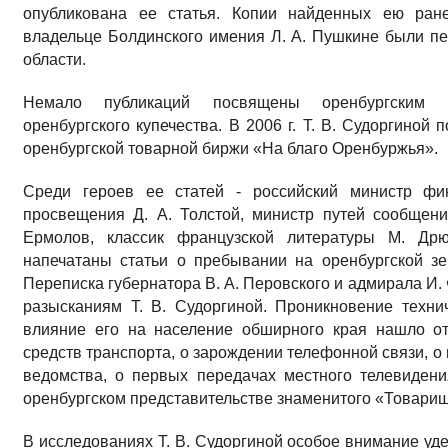
опубликована ее статья. Копии найденных ею ран
владельце Болдинского имения Л. А. Пушкине были п
области.
Немало публикаций посвящены оренбургским г
оренбургского купечества. В 2006 г. Т. В. Судоргиной
оренбургской товарной биржи «На благо Оренбуржья».
Среди героев ее статей - российский министр фи
просвещения Д. А. Толстой, министр путей сообщени
Ермолов, классик французской литературы М. Дрю
напечатаны статьи о пребывании на оренбургской з
Переписка губернатора В. А. Перовского и адмирала И.
разысканиям Т. В. Судоргиной. Проникновение техни
влияние его на население обширного края нашло от
средств транспорта, о зарождении телефонной связи, о
ведомства, о первых передачах местного телевидени
оренбургском представительстве знаменитого «Товарищ
В исследованиях Т. В. Судоргиной особое внимание уд