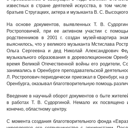
известных в стране деятелей искусства, в том числе
братьев Стругацких, актера и музыканта В. С. Высоцкого
На основе документов, выявленных Т. В. Судорги
Ростроповичей, при ее активном участии с помощь
родственников в 2001 г. создан музей-квартира зн
выяснилось, что у великого музыканта Мстислава Ростр
Ольга Сергеевна и дед Николай Александрович Фе
музыкального образования в дореволюционном Оренбу
время Великой Отечественной войны его родители, С
занимались в Оренбурге преподавательской деятельнос
Л. Ростропович периодически приезжал в Оренбург, на 
Оренбурга, оказывал благотворительную помощь разли
Введение в научный оборот документов о быте жителе
в работах Т. В. Судоргиной. Немало их посвящено 
конечно, областному центру.
С момента создания благотворительного фонда «Еврази
укрепляется его сотрудничество с архивистами. По