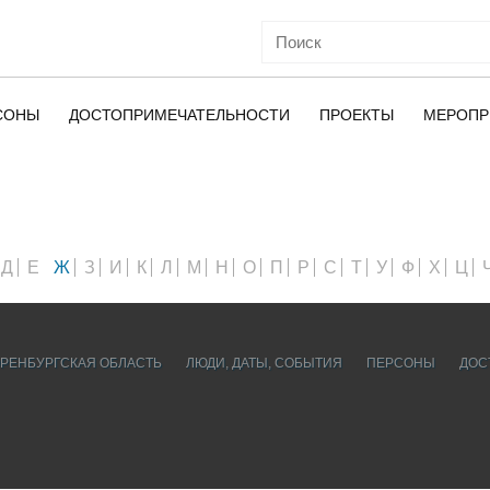
СОНЫ
ДОСТОПРИМЕЧАТЕЛЬНОСТИ
ПРОЕКТЫ
МЕРОПР
ОЙ
Д
Е
Ж
З
И
К
Л
М
Н
О
П
Р
С
Т
У
Ф
Х
Ц
РЕНБУРГСКАЯ ОБЛАСТЬ
ЛЮДИ, ДАТЫ, CОБЫТИЯ
ПЕРСОНЫ
ДОС