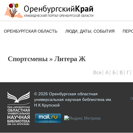
ОРЕНБУРГСКАЯ ОБЛАСТЬ
ЛЮДИ, ДАТЫ, CОБЫТИЯ
ПЕР
ЭТОТ ДЕНЬ В ИСТОРИИ
ОРЕНБУРГСКОГО КРАЯ
Спортсмены
» Литера Ж
ПАМЯТНЫЕ ДАТЫ ОРЕНБУРГСК
ОБЛАСТИ
Все
А
Б
В
Г
© 2026 Оренбургская областная
О
универсальная научная библиотека им.
Н.К.Крупской