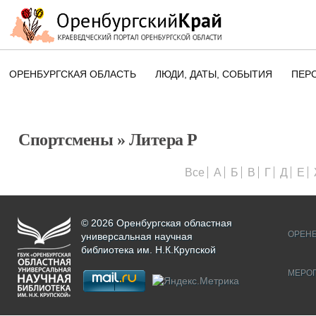
ОРЕНБУРГСКАЯ ОБЛАСТЬ
ЛЮДИ, ДАТЫ, CОБЫТИЯ
ПЕР
ЭТОТ ДЕНЬ В ИСТОРИИ
ОРЕНБУРГСКОГО КРАЯ
Спортсмены
» Литера Р
ПАМЯТНЫЕ ДАТЫ ОРЕНБУРГСК
ОБЛАСТИ
Все
А
Б
В
Г
Д
Е
© 2026 Оренбургская областная
ОРЕНБ
универсальная научная
библиотека им. Н.К.Крупской
МЕРО