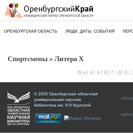
ОРЕНБУРГСКАЯ ОБЛАСТЬ
ЛЮДИ, ДАТЫ, CОБЫТИЯ
ПЕР
ЭТОТ ДЕНЬ В ИСТОРИИ
ОРЕНБУРГСКОГО КРАЯ
Спортсмены
» Литера Х
ПАМЯТНЫЕ ДАТЫ ОРЕНБУРГСК
ОБЛАСТИ
Все
А
Б
В
Г
Д
Е
© 2026 Оренбургская областная
ОРЕНБ
универсальная научная
библиотека им. Н.К.Крупской
МЕРО