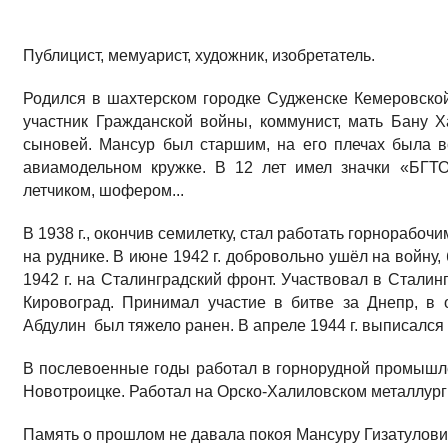
Публицист, мемуарист, художник, изобретатель.
Родился в шахтерском городке Судженске Кемеровской 
участник Гражданской войны, коммунист, мать Бану Х
сыновей. Мансур был старшим, на его плечах была в
авиамодельном кружке. В 12 лет имел значки «БГТО»
летчиком, шофером...
В 1938 г., окончив семилетку, стал работать горнорабо
на руднике. В июне 1942 г. добровольно ушёл на войну
1942 г. на Сталинградский фронт. Участвовал в Сталин
Кировоград. Принимал участие в битве за Днепр, в
Абдулин был тяжело ранен. В апреле 1944 г. выписался
В послевоенные годы работал в горнорудной промышлен
Новотроицке. Работал на Орско-Халиловском металлур
Память о прошлом не давала покоя Мансуру Гизатуловичу