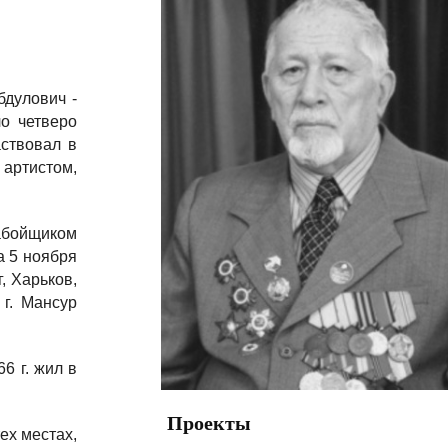
бдулович -
ло четверо
ствовал в
артистом,
забойщиком
а 5 ноября
, Харьков,
г. Мансур
6 г. жил в
Проекты
ех местах,