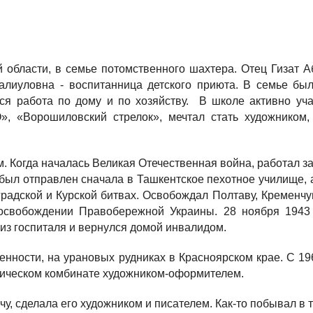
области, в семье потомственного шахтера. Отец Гизат А
алиуловна - воспитанница детского приюта. В семье бы
ся работа по дому и по хозяйству. В школе активно уча
, «Ворошиловский стрелок», мечтал стать художником, 
чим. Когда началась Великая Отечественная война, работал 
, был отправлен сначала в Ташкентское пехотное училище, 
градской и Курской битвах. Освобождал Полтаву, Кременчуг
 освобождении Правобережной Украины. 28 ноября 1943 
 из госпиталя и вернулся домой инвалидом.
ности, на урановых рудниках в Красноярском крае. С 196
гическом комбинате художником-оформителем.
, сделала его художником и писателем. Как-то побывал в т