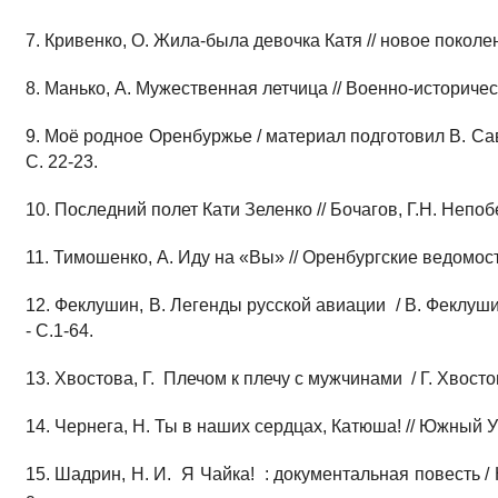
7. Кривенко, О. Жила-была девочка Катя // новое поколение
8. Манько, А. Мужественная летчица // Военно-исторически
9. Моё родное Оренбуржье / материал подготовил В. Савел
С. 22-23.
10. Последний полет Кати Зеленко // Бочагов, Г.Н. Непобе
11. Тимошенко, А. Иду на «Вы» // Оренбургские ведомости.
12. Феклушин, В. Легенды русской авиации / В. Феклушин 
- С.1-64.
13. Хвостова, Г. Плечом к плечу с мужчинами / Г. Хвостов
14. Чернега, Н. Ты в наших сердцах, Катюша! // Южный Ура
15. Шадрин, Н. И. Я Чайка! : документальная повесть / Н