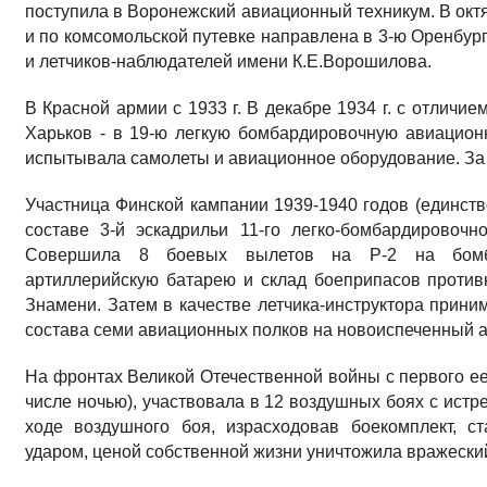
поступила в Воронежский авиационный техникум. В октя
и по комсомольской путевке направлена в 3-ю Оренбур
и летчиков-наблюдателей имени К.Е.Ворошилова.
В Красной армии с 1933 г. В декабре 1934 г. с отличи
Харьков - в 19-ю легкую бомбардировочную авиацион
испытывала самолеты и авиационное оборудование. За 
Участница Финской кампании 1939-1940 годов (единств
составе 3-й эскадрильи 11-го легко-бомбардировочн
Совершила 8 боевых вылетов на Р-2 на бомба
артиллерийскую батарею и склад боеприпасов против
Знамени. Затем в качестве летчика-инструктора прини
состава семи авиационных полков на новоиспеченный а
На фронтах Великой Отечественной войны с первого ее
числе ночью), участвовала в 12 воздушных боях с истре
ходе воздушного боя, израсходовав боекомплект, с
ударом, ценой собственной жизни уничтожила вражески