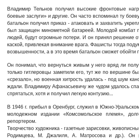
Владимир Тельнов получил высокие фронтовые нагр
боевые заслуги» и другие. Он часто вспоминал ту боев
батальон получил приказ - атаковать и захватить укре
был защищен минометной батареей. Молодой комбат п
людей, будут огромные потери. И он принял решение о
каской, привлекая внимание врага. Фашисты тогда поду
возвышенности, а в это время батальон сможет обойти п
Он понимал, что вернуться живым у него вряд ли полу
только гитлеровцы заметили его, тут же по вершине б
«срезало», но военная хитрость удалась - под шум кан
ждали. Владимиру Афанасьевичу же чудом удалось спаст
спрятаться, хотя и получил легкую контузию...
В 1946 г. прибыл в Оренбург, служил в Южно-Уральско
молодежном издании «Комсомольское племя», дол
репортером.
Творчество художника - газетные зарисовки, живописны
Родимцева, М. Джалиля, А. Матросова и др.). Он