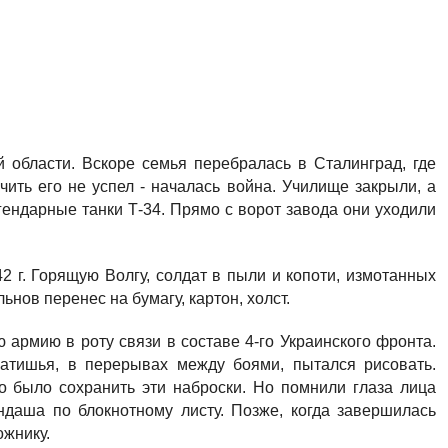
 области. Вскоре семья перебралась в Сталинград, где
ить его не успел - началась война. Училище закрыли, а
гендарные танки Т-34. Прямо с ворот завода они уходили
2 г. Горящую Волгу, солдат в пыли и копоти, измотанных
нов перенес на бумагу, картон, холст.
 армию в роту связи в составе 4-го Украинского фронта.
затишья, в перерывах между боями, пытался рисовать.
о было сохранить эти наброски. Но помнили глаза лица
даша по блокнотному листу. Позже, когда завершилась
ожнику.