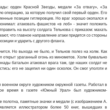
ады: орден Красной Звезды, медали «За отвагу», «За
ую операцию, за которую получил свой первый орден. Его
пленные позиции гитлеровцев. Но враг хорошо окопался и
онимал: атаковать фашистов «в лоб» - значит положить
тправить на высоту солдата Тельнова с приказом: махать
мают, что главное направление атаки придется со стороны
озиции и ударить с другого фланга.
чится. Но выхода не было, и Тельнов полез на холм. Как
ыл открыт ураганный огонь из минометов. Холм буквально
онады батальон атаковал врага там, где наших солдат не
ись: его не зацепил ни один осколок. Он смог уползти и
м военном округе художником окружной газеты. Работал в
гое время в газете «Южный Урал» был художником-
е полотна, памятные значки и медали (с изображением А.
 является иллюстратором более 50 книг, вышедших в