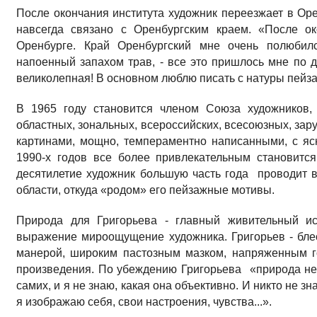
После окончания института художник переезжает в Ор
навсегда связано с Оренбургским краем. «После ок
Оренбурге. Край Оренбургский мне очень полюбилс
напоенный запахом трав, - все это пришлось мне по 
великолепная! В основном люблю писать с натуры пейза
В 1965 году становится членом Союза художников, 
областных, зональных, всероссийских, всесоюзных, за
картинами, мощно, темпераментно написанными, с я
1990-х годов все более привлекательным становитс
десятилетие художник большую часть года проводит 
области, откуда «родом» его пейзажные мотивы.
Природа для Григорьева - главный живительный ис
выражение мироощущение художника. Григорьев - бле
манерой, широким пастозным мазком, напряженным го
произведения. По убеждению Григорьева «природа не 
самих, и я не знаю, какая она объективно. И никто не з
я изображаю себя, свои настроения, чувства...».