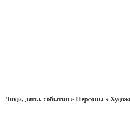
Персоны
Люди, даты, cобытия
»
Персоны
»
Худож