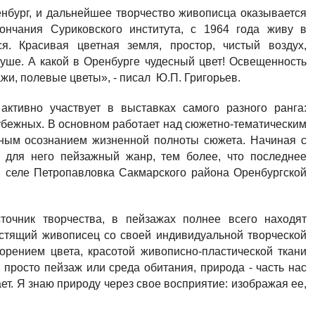
енбург, и дальнейшее творчество живописца оказывается
ончания Суриковского института, с 1964 года живу в
я. Красивая цветная земля, простор, чистый воздух,
душе. А какой в Оренбурге чудесный цвет! Освещенность
жи, полевые цветы», - писал Ю.П. Григорьев.
активно участвует в выставках самого разного ранга:
рубежных. В основном работает над сюжетно-тематическим
сным осознанием жизненной полноты сюжета. Начиная с
я для него пейзажный жанр, тем более, что последнее
в селе Петропавловка Сакмарского района Оренбургской
точник творчества, в пейзажах полнее всего находят
стящий живописец со своей индивидуальной творческой
рением цвета, красотой живописно-пластической ткани
просто пейзаж или среда обитания, природа - часть нас
нает. Я знаю природу через свое восприятие: изображая ее,