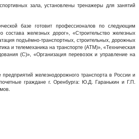
 спортивных зала, установлены тренажеры для занятий
ической базе готовит профессионалов по следующим
го состава железных дорог», «Строительство железных
луатация подъёмно-транспортных, строительных, дорожных
ика и телемеханика на транспорте (АТМ)», «Техническая
дования (С)», «Организация перевозок и управление на
е предприятий железнодорожного транспорта в России и
очетные граждане г. Оренбурга: Ю.Д. Гаранькин и Г.П.
мов.
: очерк истории Оренбургского отделения Южно-Уральской
г : ОГАУ, 2007. - С. 221-224.