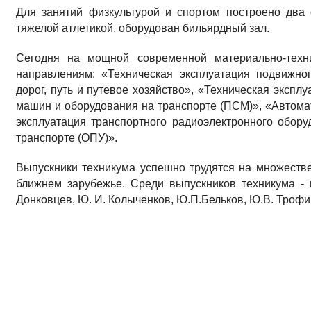
Для занятий физкультурой и спортом построено два
тяжелой атлетикой, оборудован бильярдный зал.
Сегодня на мощной современной материально-техн
направлениям: «Техническая эксплуатация подвижно
дорог, путь и путевое хозяйство», «Техническая эксп
машин и оборудования на транспорте (ПСМ)», «Автомат
эксплуатация транспортного радиоэлектронного обору
транспорте (ОПУ)».
Выпускники техникума успешно трудятся на множеств
ближнем зарубежье. Среди выпускников техникума - п
Донковцев, Ю. И. Колыченков, Ю.П.Бельков, Ю.В. Трофи
Источники :
Не научишь - не поедешь // Оренбургская магистраль 
железной дороги / ред.-сост. Ю.Ю. Селиверстов. - Оренбур