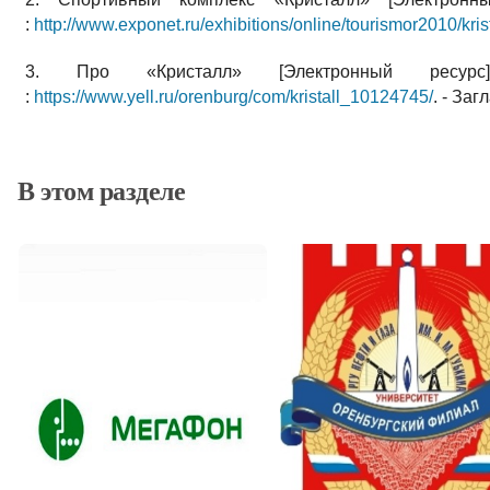
:
http://www.exponet.ru/exhibitions/online/tourismor2010/krist
3. Про «Кристалл» [Электронный ресу
:
https://www.yell.ru/orenburg/com/kristall_10124745/
. - Заг
В этом разделе