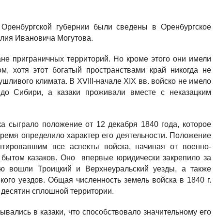
 Оренбургской губернии были сведены в Оренбургское
лия Ивановича Могутова.
не приграничных территорий. Но кроме этого они имели
м, хотя этот богатый пространствами край никогда не
шливого климата. В XVIII-начале XIX вв. войско не имело
 до Сибири, а казаки проживали вместе с неказацким
ка сыграло положение от 12 декабря 1840 года, которое
ремя определило характер его деятельности. Положение
нтировавшим все аспекты войска, начиная от военно-
я бытом казаков. Оно впервые юридически закрепило за
ью вошли Троицкий и Верхнеуральский уезды, а также
кого уездов. Общая численность земель войска в 1840 г.
. десятин сплошной территории.
ывались в казаки, что способствовало значительному его