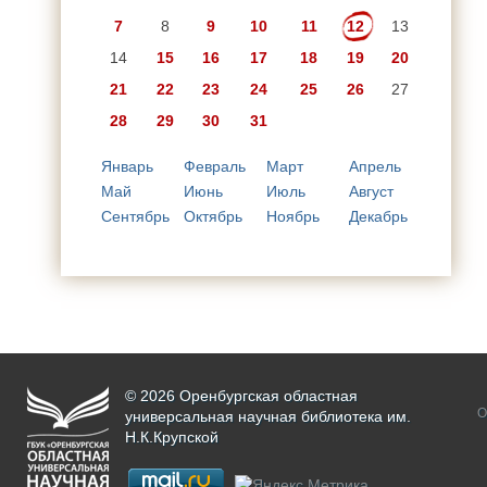
7
8
9
10
11
12
13
14
15
16
17
18
19
20
21
22
23
24
25
26
27
28
29
30
31
Январь
Февраль
Март
Апрель
Май
Июнь
Июль
Август
Сентябрь
Октябрь
Ноябрь
Декабрь
© 2026 Оренбургская областная
О
универсальная научная библиотека им.
Н.К.Крупской