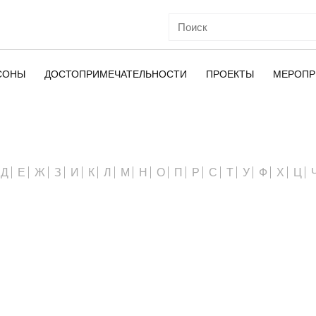
СОНЫ
ДОСТОПРИМЕЧАТЕЛЬНОСТИ
ПРОЕКТЫ
МЕРОПР
ОЙ
Д
Е
Ж
З
И
К
Л
М
Н
О
П
Р
С
Т
У
Ф
Х
Ц