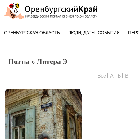
ОРЕНБУРГСКАЯ ОБЛАСТЬ
ЛЮДИ, ДАТЫ, CОБЫТИЯ
ПЕР
ЭТОТ ДЕНЬ В ИСТОРИИ
ОРЕНБУРГСКОГО КРАЯ
Поэты
» Литера Э
ПАМЯТНЫЕ ДАТЫ ОРЕНБУРГСК
ОБЛАСТИ
Все
А
Б
В
Г