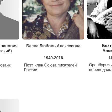
Бехт
Иванович
Баева Любовь Алексеевна
Але
гский)
1
1940-2016
Оренбургски
озаик,
Поэт, член Союза писателей
переводчик
России