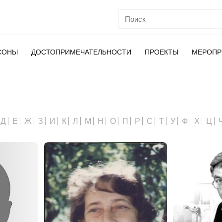
СОНЫ
ДОСТОПРИМЕЧАТЕЛЬНОСТИ
ПРОЕКТЫ
МЕРОПР
ОЙ
Д
Е
Ж
З
И
К
Л
М
Н
О
П
Р
С
Т
У
Ф
Х
Ц