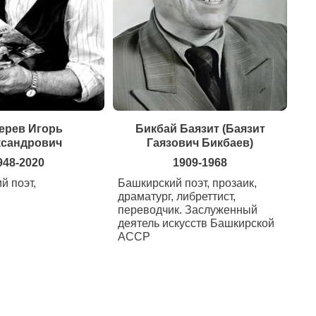
ерев Игорь
Бикбай Баязит (Баязит
ксандрович
Гаязович Бикбаев)
948-2020
1909-1968
й поэт,
Башкирский поэт, прозаик,
драматург, либреттист,
переводчик. Заслуженный
деятель искусств Башкирской
АССР