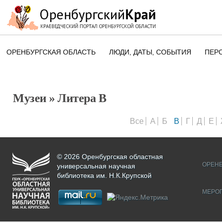
ОРЕНБУРГСКАЯ ОБЛАСТЬ
ЛЮДИ, ДАТЫ, CОБЫТИЯ
ПЕР
ЭТОТ ДЕНЬ В ИСТОРИИ
ОРЕНБУРГСКОГО КРАЯ
Музеи
» Литера В
ПАМЯТНЫЕ ДАТЫ ОРЕНБУРГСК
ОБЛАСТИ
Все
А
Б
В
Г
Д
Е
© 2026 Оренбургская областная
ОРЕНБ
универсальная научная
библиотека им. Н.К.Крупской
МЕРО