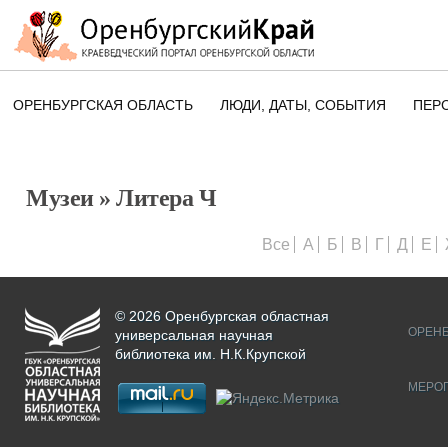
ОРЕНБУРГСКАЯ ОБЛАСТЬ
ЛЮДИ, ДАТЫ, CОБЫТИЯ
ПЕР
ЭТОТ ДЕНЬ В ИСТОРИИ
ОРЕНБУРГСКОГО КРАЯ
Музеи
» Литера Ч
ПАМЯТНЫЕ ДАТЫ ОРЕНБУРГСК
ОБЛАСТИ
Все
А
Б
В
Г
Д
Е
© 2026 Оренбургская областная
ОРЕНБ
универсальная научная
библиотека им. Н.К.Крупской
МЕРО