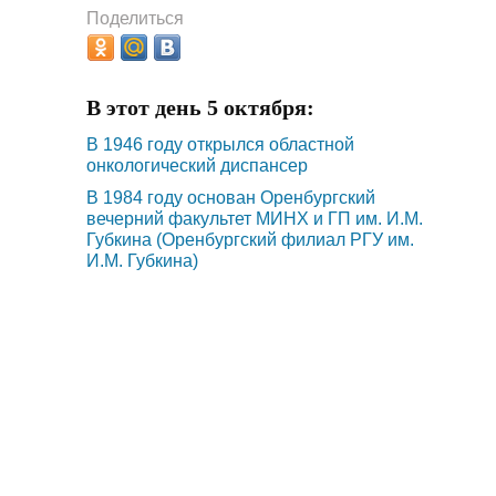
Поделиться
В этот день 5 октября:
В 1946 году открылся областной
онкологический диспансер
В 1984 году основан Оренбургский
вечерний факультет МИНХ и ГП им. И.М.
Губкина (Оренбургский филиал РГУ им.
И.М. Губкина)
В 2020 году открылся памятник донорам
крови (2020) в г. Оренбурге
В 1867 году родился Сергей Иванович
Гусев-Оренбургский (1867-1963)
События 7 августа:
В 1946 году родился Растам Абдрашитович