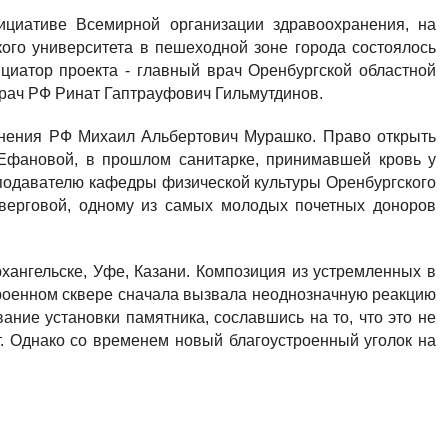
циативе Всемирной организации здравоохранения, на
кого университета в пешеходной зоне города состоялось
циатор проекта - главный врач Оренбургской областной
рач РФ Ринат Гаптрауфович Гильмутдинов.
анения РФ Михаил Альбертович Мурашко. Право открыть
 Ефановой, в прошлом санитарке, принимавшей кровь у
еподавателю кафедры физической культуры Оренбургского
тверговой, одному из самых молодых почетных доноров
хангельске, Уфе, Казани. Композиция из устремленных в
строенном сквере сначала вызвала неоднозначную реакцию
ание установки памятника, сославшись на то, что это не
т. Однако со временем новый благоустроенный уголок на