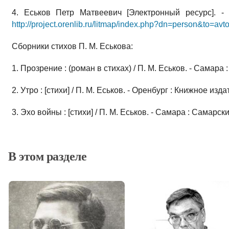
4. Еськов Петр Матвеевич [Электронный ресурс]. -
http://project.orenlib.ru/litmap/index.php?dn=person&to=a
Сборники стихов П. М. Еськова:
1. Прозрение : (роман в стихах) / П. М. Еськов. - Самара : [б
2. Утро : [стихи] / П. М. Еськов. - Оренбург : Книжное издат
3. Эхо войны : [стихи] / П. М. Еськов. - Самара : Самарски
В этом разделе