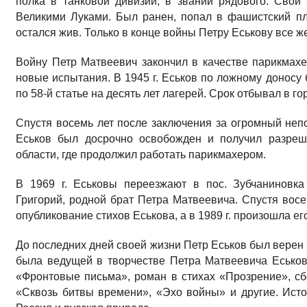
полка в танковой дивизии, в звании рядового. Свой
Великими Луками. Был ранен, попал в фашистский пл
остался жив. Только в конце войны Петру Еськову все ж
Войну Петр Матвеевич закончил в качестве парикмах
новые испытания. В 1945 г. Еськов по ложному доносу
по 58-й статье на десять лет лагерей. Срок отбывал в г
Спустя восемь лет после заключения за огромный непо
Еськов был досрочно освобожден и получил разреше
области, где продолжил работать парикмахером.
В 1969 г. Еськовы переезжают в пос. Зубчаниновк
Григорий, родной брат Петра Матвеевича. Спустя восем
опубликование стихов Еськова, а в 1989 г. произошла е
До последних дней своей жизни Петр Еськов был верен
была ведущей в творчестве Петра Матвеевича Есько
«Фронтовые письма», роман в стихах «Прозрение», сб
«Сквозь битвы времени», «Эхо войны» и другие. Ист