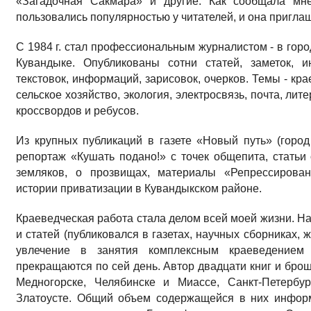
«Загадочная Сакмара» и другие. Как сообщала мне
пользовались популярностью у читателей, и она пригла
С 1984 г. стал профессиональным журналистом - в горо
Кувандыке. Опубликованы сотни статей, заметок, и
текстовок, информаций, зарисовок, очерков. Темы - кр
сельское хозяйство, экология, электросвязь, почта, ли
кроссвордов и ребусов.
Из крупных публикаций в газете «Новый путь» (горо
репортаж «Кушать подано!» с точек общепита, стать
земляков, о прозвищах, материалы «Репрессирова
истории приватизации в Кувандыкском районе.
Краеведческая работа стала делом всей моей жизни. На
и статей (публиковался в газетах, научных сборниках,
увлечение в занятия комплексным краеведением
прекращаются по сей день. Автор двадцати книг и брош
Медногорске, Челябинске и Миассе, Санкт-Петербу
Златоусте. Общий объем содержащейся в них информ