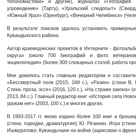
топономастики» и другие), журналах «География 
угроведение» (Тарту), «Уральский следопыт» (Сверд
«Южный Урал» (Оренбург), «Вечерний Челябинск» (Челяб
В результате поисков удалось установить примерны
Кувандыкского района.
Автор краеведческих проектов в Интернете - фотоальб
округа» (около 700 биографий и фото ветеранов,
энциклопедия» (более 300 словарных статей, работа пр
Мне довелось стать главным редактором и составите
«Бессмертный полк (2015, 168 с.), «Разин» (стихи В. 
Стихи, проза, эссе» (2016, 120 с.), «На страже закона» 
2013, 84 с.). Главный редактор книг «История села Новос
урокам нет» (2003, 100 с.) и многих других.
В 1993-2017 гг. мною издано более 100 книг и брошюр
(стихи, пародии, драматургия); Ю. Резинин. Игра (стих
Ишмуратово; Кувандычане на войне (зарисовки о фронт