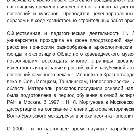
настоящему времени выявлено и поставлено на учет ок
поселений и курганов. Проводятся целенаправленн
образом и в ходе хозяйственно-строительных работ арх
Общественная и педагогическая деятельность Н. Л
университета проходила на фоне плодотворной науч
раскопки приносили разнообразные археологические
фонды и экспозицию Областного краеведческого музе
позволившим воссоздать многие страницы древне
известность и признание в российской и зарубежной ар
поселений каменного века у с. Ивановка в Красногвард
века в Соль-Илецком, Ташлинском, Новосергиевском, 
области. Материалы раскопок послужили основой нап
была подготовлена в период обучения в очной аспира
РАН в Москве. В 1997 г. Н. Л. Моргунова в Московск
диссертацию на соискание степени доктора историческ
Волго-Уральского междуречья в эпохи неолита - энеолит
С 2000 г. и по настоящее время научные разработк