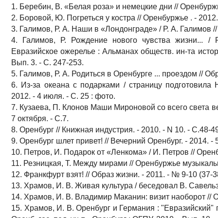
1. Беребин, В. «Белая роза» и немецкие дни // Оренбуржье 
2. Боровой, Ю. Погреться у костра // Оренбуржье . - 2012. 
3. Галимов, Р. А. Наши в «Лондонграде» / Р. А. Галимов // 
4. Галимов, Р. Рождение нового чувства жизни... / Р
Евразийское ожерелье : Альманах обществ. ин-та истор
Вып. 3. - С. 247-253.
5. Галимов, Р. А. Родиться в Оренбурге ... проездом // Обра
6. Из-за океана с подарками / страницу подготовила 
2012. - 4 июля. - С. 25 : фото.
7. Кузаева, П. Клонов Маши Мироновой со всего света ве
7 октября. - С.7.
8. Оренбург // Книжная индустрия. - 2010. - N 10. - С.48-49
9. Оренбург шлет привет! // Вечерний Оренбург. - 2014. - 
10. Петров, И. Подарок от «Ленкома» / И. Петров // Оренбу
11. Резницкая, Т. Между мирами // Оренбуржье музыкальное
12. Франкфурт взят! // Образ жизни. - 2011. - № 9-10 (37-38)
13. Храмов, И. В. Живая культура / беседовал В. Савельзон
14. Храмов, И. В. Владимир Маканин: визит наоборот // Обр
15. Храмов, И. В. Оренбург и Германия : "Евразийский" 