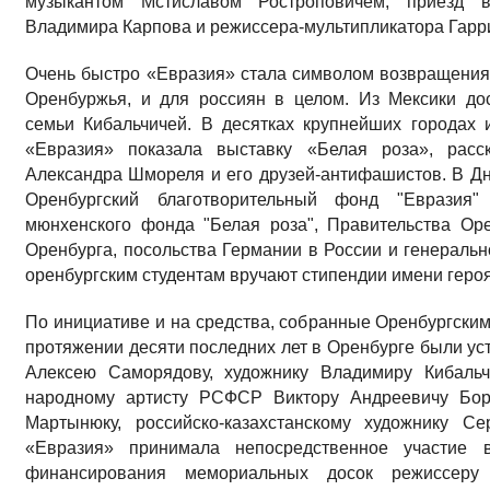
музыкантом Мстиславом Ростроповичем, приезд в
Владимира Карпова и режиссера-мультипликатора Гарр
Очень быстро «Евразия» стала символом возвращения
Оренбуржья, и для россиян в целом. Из Мексики дос
семьи Кибальчичей. В десятках крупнейших городах 
«Евразия» показала выставку «Белая роза», расс
Александра Шмореля и его друзей-антифашистов. В Дн
Оренбургский благотворительный фонд "Евразия
мюнхенского фонда "Белая роза", Правительства Оре
Оренбурга, посольства Германии в России и генеральн
оренбургским студентам вручают стипендии имени геро
По инициативе и на средства, собранные Оренбургски
протяжении десяти последних лет в Оренбурге были у
Алексею Саморядову, художнику Владимиру Кибальч
народному артисту РСФСР Виктору Андреевичу Борц
Мартынюку, российско-казахстанскому художнику С
«Евразия» принимала непосредственное участие в
финансирования мемориальных досок режиссер