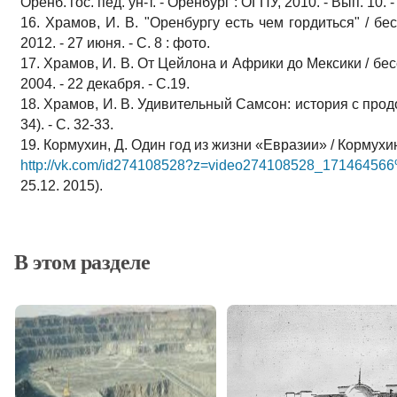
Оренб. гос. пед. ун-т. - Оренбург : ОГПУ, 2010. - Вып. 10. -
16. Храмов, И. В. "Оренбургу есть чем гордиться" / бе
2012. - 27 июня. - С. 8 : фото.
17. Храмов, И. В. От Цейлона и Африки до Мексики / бес
2004. - 22 декабря. - С.19.
18. Храмов, И. В. Удивительный Самсон: история с продол
34). - С. 32-33.
19. Кормухин, Д. Один год из жизни «Евразии» / Кормухин
http://vk.com/id274108528?z=video274108528_1714645
25.12. 2015).
В этом разделе