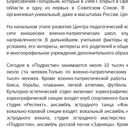
Борисовичем Попцовым, который в 1986 г. открыл в Ор
области и одну из первых в Советском Союзе. В 
организовал уникальный, даже в масштабах России, Це
На начальном этапе развития Центра педагогический к
сети юношеских военно-патриотических школ, к
направленности. В дальнейшем, учитывая факторы к
условиях, его интересы, интересы его родителей и общ
в многопрофильное учреждение дополнительного образ
Сегодня в «Подростке» занимаются около 10 тысяч 
около ста человек.Только по военно-патриотическо
тысяч человек. Кроме военно-патриотической работы
бокса, борьбы, плавания, легкой атлетики, футбола
Культурно-эстетический отдел включает хореографиче
хореографической секции входят клуб спортивного бал
студия «Респект», ансамбль эстрадного танца «Фан
вокально-хоровой секции входят: вокальный ансамбль 
эстрадного вокала, студия эстрадного мастерства
«Подросток», ансамбль русской песни «Зарница». Кром