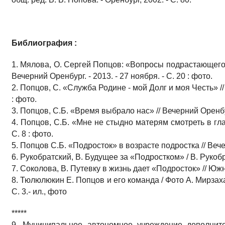
Библиография :
1. Мялова, О. Сергей Попцов: «Вопросы подрастающего 
Вечерний Оренбург. - 2013. - 27 ноября. - С. 20 : фото.
2. Попцов, С. «Служба Родине - мой Долг и моя Честь» // 
: фото.
3. Попцов, С.Б. «Время выбрало нас» // Вечерний Оренбург.
4. Попцов, С.Б. «Мне не стыдно матерям смотреть в глаза
С. 8 : фото.
5. Попцов С.Б. «Подросток» в возрасте подростка // Вечер
6. Рукобратский, В. Будущее за «Подростком» / В. Рукобра
7. Соколова, В. Путевку в жизнь дает «Подросток» // Южный
8. Тюлюлюкин Е. Попцов и его команда / Фото А. Мирзахан
С. 3.- ил., фото
*****
9. Муниципальное автономное учреждение дополнит