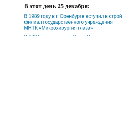
В этот день 25 декабря:
В 1989 году в г. Оренбурге вступил в строй
филиал государственного учреждения
МНТК «Микрохирургия глаза»
В 1904 году родился Сагит Ишмухаметович
Агишев (1904-1973)
В 1918 году родилась Мунавара
Габдульбаровна Газизова (1918-1993)
События 6 августа:
В 1941 году родился Рифкат Вакилович
Исрафилов
В 1923 году родился Иван Андреевич
Татьянин (1923-2002)
В 1904 году родился Макар Михайлович
Яновский (1904-1987)
Дата обновления: 31 Июля 2025 11:59 / Просмотров: 1006