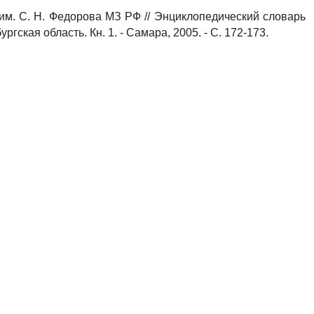
им. С. Н. Федорова МЗ РФ // Энциклопедический словарь
гская область. Кн. 1. - Самара, 2005. - С. 172-173.
нюков ; беседовала А. Петрова // Вертикаль. Вестник
- С. 5-7.
ологии в борьбе с катарактой // Оренбуржье. - 2013. - 29
это люди" / К. Кострицын ; беседовала О. Путенихина //
их судеб / В. Дубровкина // Оренбургский край. - 2012. - №