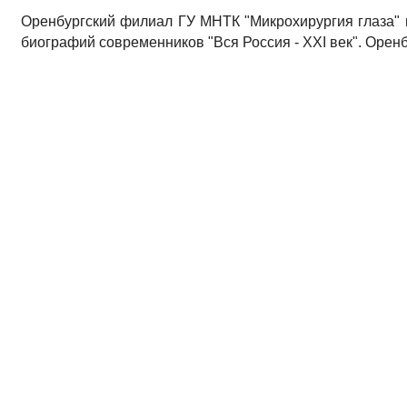
Оренбургский филиал ГУ МНТК "Микрохирургия глаза" 
биографий современников "Вся Россия - XXI век". Оренбур
Библиография :
1. Владимир Канюков: Все можно успеть / В. Н. Ка
Правительства Оренбургской области. - 2011. - № 10 [26]. 
2. МНТК "Микрохирургия глаза": ультрасовременные техн
мая. - С. 16.
3. Кострицын, К. Владимир Канюков: "Наше богатство-
Оренбуржье. - 2013. - 12 июня. - С. 7.
4. Дубровкина, В. Когда цель стала спасением человеческ
3. - С. 24-27. : фот.цв.