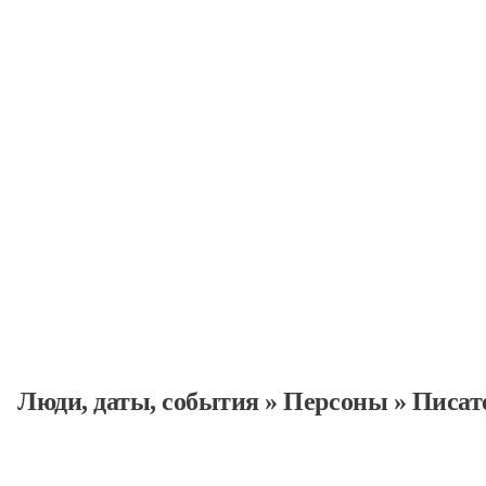
Писатели
Персоны
Люди, даты, cобытия
»
Персоны
»
Писат