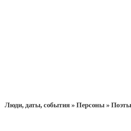
Персоны
Люди, даты, cобытия
»
Персоны
»
Поэт