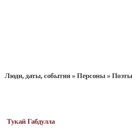
Люди, даты, cобытия
»
Персоны
»
Поэт
Тукай Габдулла