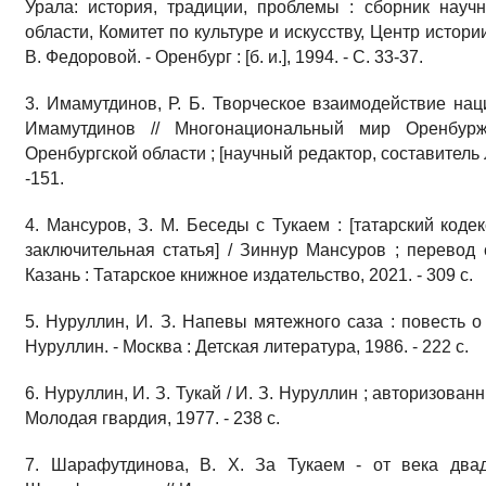
Урала: история, традиции, проблемы : сборник науч
области, Комитет по культуре и искусству, Центр истор
В. Федоровой. - Оренбург : [б. и.], 1994. - С. 33-37.
3. Имамутдинов, Р. Б. Творческое взаимодействие нац
Имамутдинов // Многонациональный мир Оренбуржь
Оренбургской области ; [научный редактор, составитель Л.
-151.
4. Мансуров, З. М. Беседы с Тукаем : [татарский коде
заключительная статья] / Зиннур Мансуров ; перевод с
Казань : Татарское книжное издательство, 2021. - 309 с.
5. Нуруллин, И. З. Напевы мятежного саза : повесть о
Нуруллин. - Москва : Детская литература, 1986. - 222 с.
6. Нуруллин, И. З. Тукай / И. З. Нуруллин ; авторизован
Молодая гвардия, 1977. - 238 с.
7. Шарафутдинова, В. Х. За Тукаем - от века двад