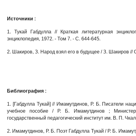
Источники :
1. Тукай Габдулла // Краткая литературная энцикл
энциклопедия, 1972. - Том 7. - С. 644-645.
2. Шакиров, З. Народ взял его в будущее / З. Шакиров // О
Библиография :
1. [Габдулла Тукай] // Имамутдинов, Р. Б. Писатели на
учебное пособие / Р. Б. Имамутдинов ; Министер
государственный педагогический институт им. В. П. Чкалов
2. Имамутдинов, Р. Б. Поэт Габдулла Тукай / Р. Б. Имам