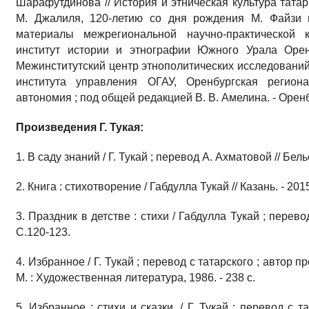
Шарафутдинова // История и этническая культура тата
М. Джалиля, 120-летию со дня рождения М. Файзи и
материалы межрегиональной научно-практической к
институт истории и этнографии Южного Урала Оренб
Межинститутский центр этнополитических исследований
института управления ОГАУ, Оренбургская региона
автономия ; под общей редакцией В. В. Амелина. - Оренбур
Произведения Г. Тукая:
1. В саду знаний / Г. Тукай ; перевод А. Ахматовой // Бельс
2. Книга : стихотворение / Габдулла Тукай // Казань. - 2015
3. Праздник в детстве : стихи / Габдулла Тукай ; перевод 
С.120-123.
4. Избранное / Г. Тукай ; перевод с татарского ; автор п
М. : Художественная литература, 1986. - 238 с.
5. Избранное : стихи и сказки. / Г. Тукай ; перевод с т