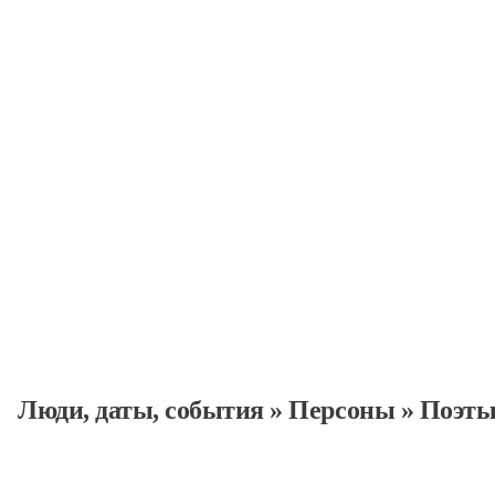
Поэты
Персоны
Люди, даты, cобытия
»
Персоны
»
Поэт