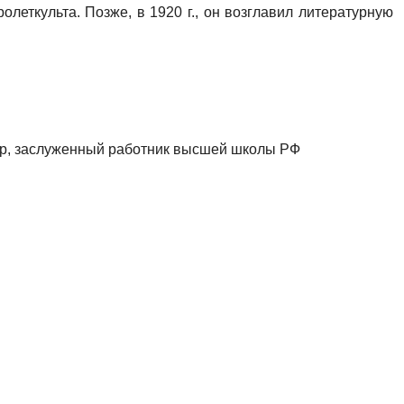
олеткульта. Позже, в 1920 г., он возглавил литературную
сор, заслуженный работник высшей школы РФ
Литературное Оренбуржье: биобиблиогр. словарь / А.Г.
в. - Оренбург, 2006. - С. 55.
ие советские писатели. Поэты: биобиблиогр. указ. - М.,