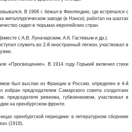
овывался. В 1906 г. бежал в Финляндию, где встречался с
на металлургическом заводе (в Нанси), работал на шахтах
ичество сидел в тюрьмах европейских стран.
(вместе с А.В. Луначарским, А.К. Гастевым и др.).
ступил служить во 2-й иностранный легион, участвовал в
узию.
але «Просвещение». В 1914 году Горький включил стихи
асимов был выслан из Франции в Россию, определен в 4-й
ыл избран председателем Самарского совета солдатских
м. председателя ревкома, губвоенкомом, участвовал в
дии на оренбургском фронте.
аницах оренбургской периодики: в литературном сборнике
ва» (1918).