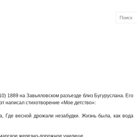
0) 1889 на Завьяловском разъезде близ Бугуруслана. Его
эт написал стихотворение «Мое детство»:
а, Где весной дрожали незабудки. Жизнь была, как вода
амарское железно-дорожное училище.