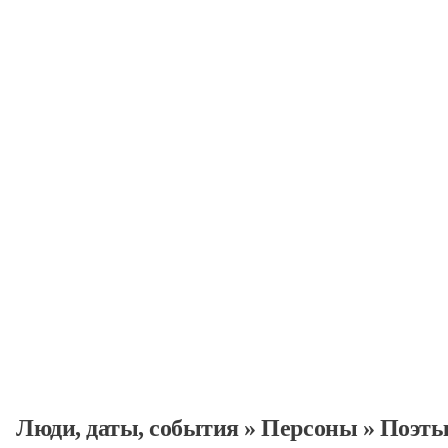
Поэты
Персоны
Люди, даты, cобытия
»
Персоны
»
Поэт