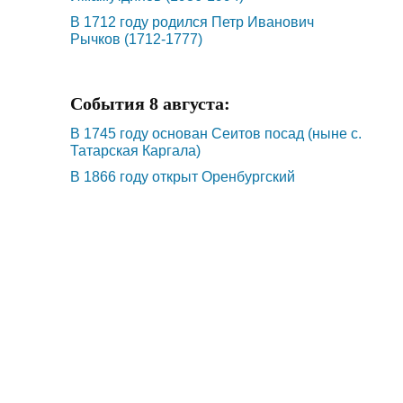
В 1712 году родился Петр Иванович
Рычков (1712-1777)
События 8 августа:
В 1745 году основан Сеитов посад (ныне с.
Татарская Каргала)
В 1866 году открыт Оренбургский
губернский статистический комитет
В 1941 году основана Оренбургская
геофизическая экспедиция
В 1942 году по приказу министерства
легкой промышленности РСФСР началось
строительство Саракташского фаянсового
завода
В 1935 году родился Николай Трофимович
Струздюмов (1935-2018)
В 1934 году родился Юрий Спиридонович
Зобов (1934-2004)