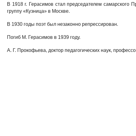
В 1918 г. Герасимов стал председателем самарского Пр
группу «Кузница» в Москве.
В 1930 годы поэт был незаконно репрессирован.
Погиб М. Герасимов в 1939 году.
А. Г. Прокофьева, доктор педагогических наук, профес
Источники :
Герасимов Михаил Прокофьевич // Прокофьева, А.Г. 
Прокофьева, В.Ю. Прокофьева, О.В. Федосова, Г.Ф. Хомуто
Библиография :
1. Михаил Прокофьевич Герасимов (1889-1939) // Русск