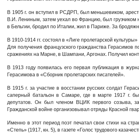
В 1905 г. он вступил в РСДРП, был меньшевиком, арест
В.И. Лениным, затем уехал во Францию, был грузчиком 
в Бельгии, бродил по Италии, жил в Париже. За бродяжн
В 1910-1914 гг. состоял в «Лиге пролетарской культуры» 
Для получения французского гражданства Герасимов по
сражениях на Марне, в Шампани, Аргонах. Получил конт
В 1913 году появилась его первая публикация в журн
Герасимова в «Сборник пролетарских писателей».
В 1915 г. за участие в восстании русских солдат Гер
саперный батальон в Самаре, где в марте 1917 г. б
депутатов. Он был членом ВЦИК первого созыва, за
Гражданской войне организовывал отряды Красной гвар
Именно в этот период поэт печатал свои стихи на стр
«Степь» (1917, кн. 5), в газете «Голос трудового казачест