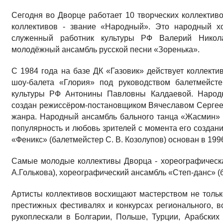
Сегодня во Дворце работает 10 творческих коллективо
коллективов - звание «На­родный». Это народный х
служенный работник культуры РФ Валерий Никол
молодёжный ансамбль русской пес­ни «Зоренька».
С 1984 года на базе ДК «Газовик» действует коллекти
шоу-балета «Глория» под руководством балетмейсте
культуры РФ Антонины Павловны Калдаевой. На­род
создан режиссёром-постановщиком Вячеславом Сергее
жанра. Народ­ный ансамбль бального тан­ца «Жасмин» 
популярность и любовь зри­телей с момента его созда­
«Фе­никс» (балетмейстер С. В. Ко­золупов) основан в 199
Самые молодые коллективы Дворца - хо­реографическ
А.Голькова), хореографический ан­самбль «Степ-данс» (
Артисты коллективов восхищают мастер­ством не толь
престижных фестивалях и конкурсах регионального, вс
рукоплескали в Болгарии, Поль­ше, Турции, Арабски