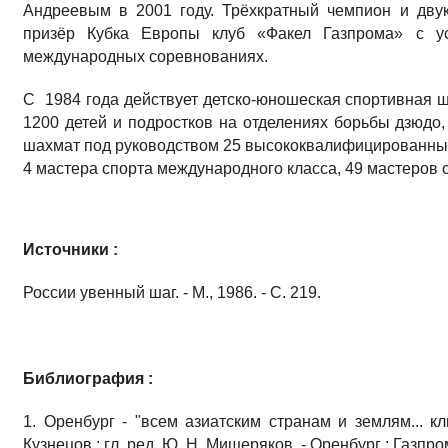
Андреевым в 2001 году. Трёхкрат­ный чемпион и дву
призёр Кубка Европы клуб «Фа­кел Газпрома» с ус
международных соревнованиях.
С 1984 года действует детско-юношеская спортив­ная 
1200 детей и подростков на отделениях борьбы дзюдо, 
шахмат под руководством 25 высококвалифицирован­ных 
4 мастера спорта международного класса, 49 мастеров сп
Источники :
России увенный шаг. - М., 1986. - С. 219.
Библиография :
1. Оренбург - "всем азиатским странам и землям... клю
Кузнецов ; гл. ред. Ю. Н. Мищеряков. - Оренбург : Газпром