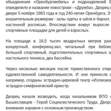
объединения «Оренбургмебель» и подразделений В
определило и на­звание новостроки - «Дружба». Дворец 
двери 5 ноября 1983 года в год 240-летия Оренбурга. Э
внушительным размерам - залы одеты в шёлк и бархат,
настенной росписью. Впоследствии вокруг выросли 
спортивные площадки для детей и взрослых.
На площади в 16,5 тысяч квадратных метров разм
концертный, конференц-зал, читальный при би­блио
большой спортивный, подготовительных спор­тивных за
настольного тенниса, два бассейна.
Через несколько месяцев после торжествен­ного отк
художественной самодеятельности. И они принесли
например, созда­ны эстрадно-цирковой театр «Иллюзион
эстрадно-симфонический оркестр.
Дворец начали возводить, когда началь­ником ВПО
Вышеславцев - Герой Социалистического Труда. Дворц
внимание наравне с основным про­изводством.