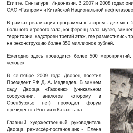
Египте, Сингапуре, Ин­донезии. В 2007 и 2008 годах о
ОАО «Газпром» и Китайской Национальной нефтегазовой
В рамках реализации программы «Газпром - детям» с 2
большого игрового зала, конференц-зала, музея, зимне
территории, надстроен третий этаж, где разместились 
на реконструкцию более 350 миллионов рублей.
Ежегодно здесь проводится более 500 меро­приятий,
человек.
В сентябре 2009 года Дворец посетил
Прези­дент РФ Д. А. Медведев. В зимнем
саду Дворца «Газовик» (уникальном
сооружении, аналогов которому в
Оренбуржье нет) проходил форум
президентов России и Казахстана.
Главный художественный руко­водитель
Дворца, режиссёр-постановщик - Елена