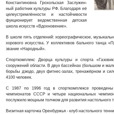
Константиновна Грохольская Заслужен­
ный работник культуры РФ. Благо­даря её
целеустремлённости и настойчивости
фукционирует ведомствен­ная детская
школа искусств «Вдохновение».
В школе пять отделений: хореографическое, музыкально
хорового искусства. У коллективов бального танца «П
звание «Народный».
Спорткомплекс Дворца культуры и спорта «Газови
сооружений области. В двух бассейнах (боль­шом и мало
борьбы дзюдо, двух фитнес-залах, тре­нажёрном и си
4100 человек.
С 1987 по 1996 год в спорткомплексе про­ведены
чемпионатов СССР и четыре национальных чем­пион
послужило мощным толчком для развития на­стольного 
Визитная карточка Оренбуржья - клуб на­стольного тенн