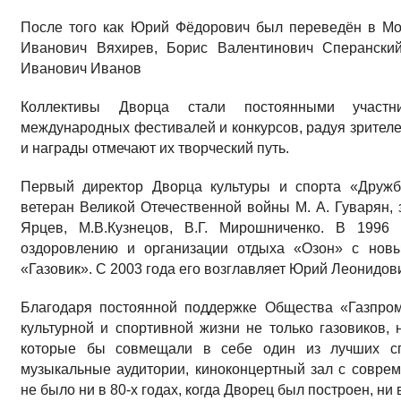
После того как Юрий Фёдорович был пере­ведён в Мо
Иванович Вяхирев, Борис Валентино­вич Сперански
Иванович Иванов
Коллективы Дворца стали постоянными участни
международных фестивалей и конкурсов, радуя зрителе
и награды отмечают их творческий путь.
Первый директор Дворца культуры и спор­та «Дружб
ветеран Великой Отечественной войны М. А. Гуварян, з
Ярцев, М.В.Кузнецов, В.Г. Мирошни­ченко. В 199
оздоровлению и организации отдыха «Озон» с новы
«Газовик». С 2003 года его возглавляет Юрий Леонидов
Благодаря постоянной поддержке Общества «Газпром
культурной и спортивной жизни не только газовиков, 
которые бы совмещали в себе один из лучших сп
музыкальные аудитории, киноконцертный зал с совре
не было ни в 80-х годах, когда Дворец был построен, ни 