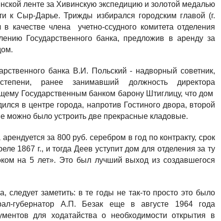
инской ленте за Хивинскую экспедицию и золотой медалью
ти к Сыр-Дарье. Трижды избирался городским главой (г.
л в качестве члена учетно-ссудного комитета отделения
елению Государственного банка, предложив в аренду за
дом.
рственного банка В.И. Польский - надворный советник,
тепени, ранее занимавший должность директора
ющему Государственным банком барону Штиглицу, что дом
ился в центре города, напротив Гостиного двора, второй
ме можно было устроить две прекрасные кладовые.
рендуется за 800 руб. серебром в год по контракту, срок
еле 1867 г., и тогда Деев уступит дом для отделения за ту
роком на 5 лет». Это был лучший выход из создавшегося
 следует заметить: в те годы не так-то просто это было
рал-губернатор А.П. Безак еще в августе 1964 года
ументов для ходатайства о необходимости открытия в