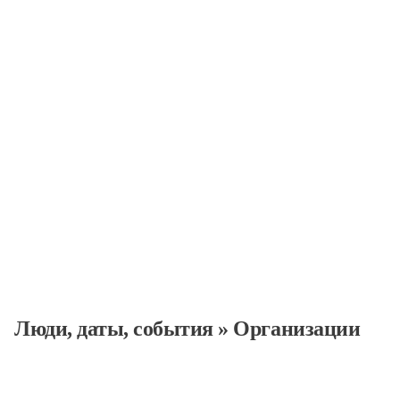
Организации
Люди, даты, cобытия
»
Организации