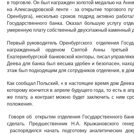
в торговле. Он был награжден золотой медалью на Анн
на Александровской ленте - за открытие торгового пу
Оренбурга), несколько сроков подряд активно работа
Государственного банка. Оказал большую услугу отд
умеренную плату собственный двухэтажный каменный 
Первый руководитель Оренбургского отделения Госуда
награжденный орденом Святой Анны третьей с
Екатеринбургской банковской конторы, писал управля
Деева для банка был весьма удобен и безопасен, наход
этаж был подходящим для сотрудников отделения, в до
Как сообщал Польский, « в настоящее время дом Деева а
которому кончится в апреле будущего года, то есть в апр
же плату, а контракт можно будет заключить с ним с
положения.
Говоря об открытии отделения Государственного банка,
сделать. Предшественник Н.А. Крыжановского гене
распорядился начать подготовку аналитических док