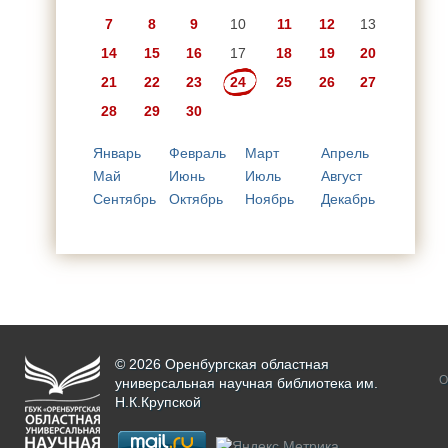
7
8
9
10
11
12
13
14
15
16
17
18
19
20
21
22
23
24
25
26
27
28
29
30
Январь
Февраль
Март
Апрель
Май
Июнь
Июль
Август
Сентябрь
Октябрь
Ноябрь
Декабрь
© 2026 Оренбургская областная
О
универсальная научная библиотека им.
Н.К.Крупской