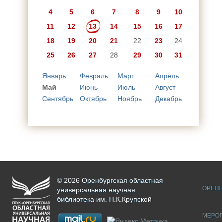
4
5
6
7
8
9
10
11
12
13
14
15
16
17
18
19
20
21
22
23
24
25
26
27
28
29
30
31
Январь
Февраль
Март
Апрель
Май
Июнь
Июль
Август
Сентябрь
Октябрь
Ноябрь
Декабрь
© 2026 Оренбургская областная
ОРЕНБ
универсальная научная
библиотека им. Н.К.Крупской
МЕРО