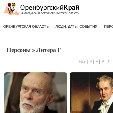
ОРЕНБУРГСКАЯ ОБЛАСТЬ
ЛЮДИ, ДАТЫ, CОБЫТИЯ
ПЕР
ЭТОТ ДЕНЬ В ИСТОРИИ
ОРЕНБУРГСКОГО КРАЯ
Персоны
» Литера Г
ПАМЯТНЫЕ ДАТЫ ОРЕНБУРГСК
ОБЛАСТИ
Все
А
Б
В
Г