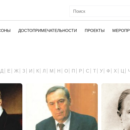
СОНЫ
ДОСТОПРИМЕЧАТЕЛЬНОСТИ
ПРОЕКТЫ
МЕРОПР
ОЙ
Д
Е
Ж
З
И
К
Л
М
Н
О
П
Р
С
Т
У
Ф
Х
Ц