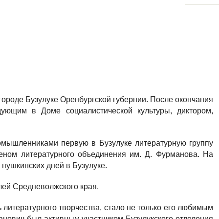
городе Бузулуке Оренбургской губернии. После окончания
дующим в Доме социалистической культуры, диктором,
номышленниками первую в Бузулуке литературную группу
еном литературного объединения им. Д. Фурманова. На
пушкинских дней в Бузулуке.
елей Средневолжского края.
ь литературного творчества, стало не только его любимым
анович был активным участником Бузулукского отделения