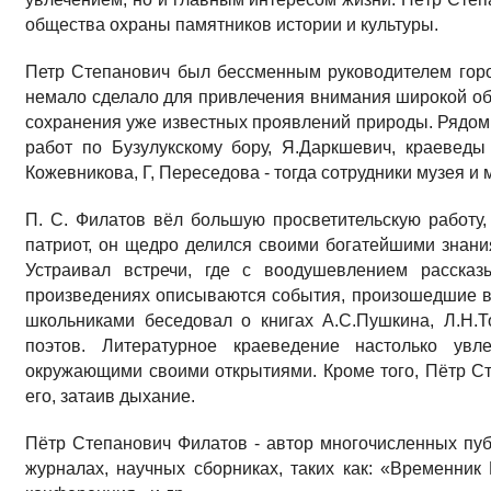
общества охраны памятников истории и культуры.
Петр Степанович был бессменным руководителем горо
немало сделало для привлечения внимания широкой об
сохранения уже известных проявлений природы. Рядом 
работ по Бузулукскому бору, Я.Даркшевич, краеведы 
Кожевникова, Г, Переседова - тогда сотрудники музея и 
П. С. Филатов вёл большую просветительскую работу,
патриот, он щедро делился своими богатейшими знан
Устраивал встречи, где с воодушевлением рассказ
произведениях описываются события, произошедшие в О
школьниками беседовал о книгах А.С.Пушкина, Л.Н.То
поэтов. Литературное краеведение настолько увл
окружающими своими открытиями. Кроме того, Пётр С
его, затаив дыхание.
Пётр Степанович Филатов - автор многочисленных пуб
журналах, научных сборниках, таких как: «Временни