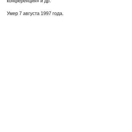
конференция» и др.
Умер 7 августа 1997 года.
Источники :
Филатов Пётр Степанович // Литературное Оренбурж
Прокофьева, О. В. Федосова, Г. Ф. Хомутов. - Оренбург: 
Библиография :
1. Коннов, И. Всю жизнь с Пушкиным // Южный Урал. - 2010
2. Коннов, И. Г. Бузулукский краевед пишет Горькому / И. Г
3. Коннов, И. Г. Человек, украшавший мир // Гостиный двор