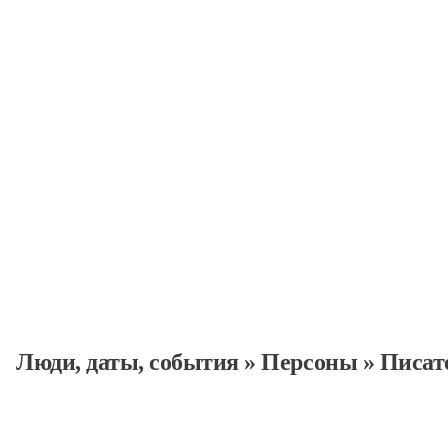
Персоны
Люди, даты, cобытия
»
Персоны
»
Писат