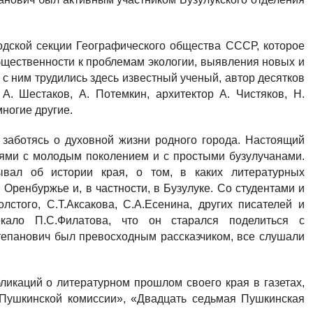
дской секции Географического общества СССР, которое
щественности к проблемам экологии, выявления новых и
с ним трудились здесь известный ученый, автор десятков
А. Шестаков, А. Потемкин, архитектор А. Чистяков, Н.
многие другие.
 заботясь о духовной жизни родного города. Настоящий
иями с молодым поколением и с простыми бузулучанами.
ывал об истории края, о том, в каких литературных
ренбуржье и, в частности, в Бузулуке. Со студентами и
лстого, С.Т.Аксакова, С.А.Есенина, других писателей и
екало П.С.Филатова, что он старался поделиться с
тепанович был превосходным рассказчиком, все слушали
ликаций о литературном прошлом своего края в газетах,
к Пушкинской комиссии», «Двадцать седьмая Пушкинская