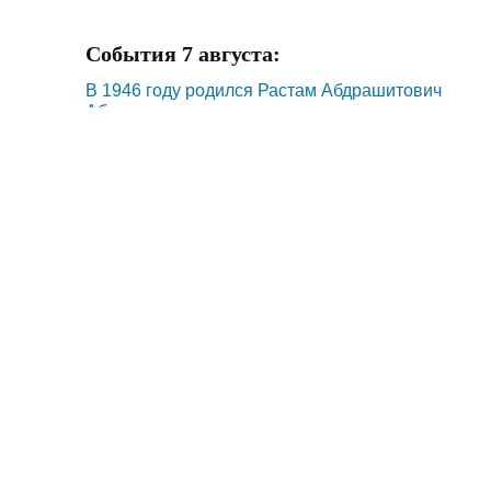
События 7 августа:
В 1946 году родился Растам Абдрашитович
Абдуллаев
В 2000 году создан Губернаторский
многопрофильный лицей-интернат для
одаренных детей Оренбуржья
В 1927 году родился Евгений Иванович
Киреев (1927-2006)
В 1882 году родилась Анна Александровна
Булавкина-Ончукова (1882-1947)