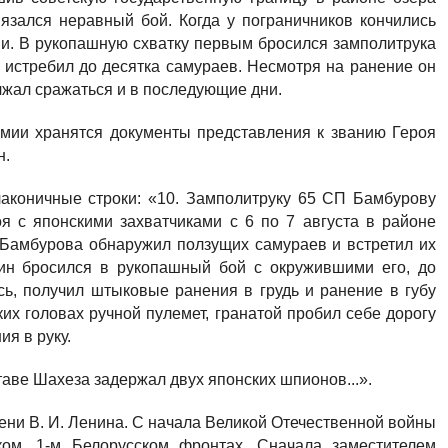
язался неравный бой. Когда у пограничников кончились
ами. В рукопашную схватку первым бросился замполитрука
 истребил до десятка самураев. Несмотря на ранение он
лжал сражаться и в последующие дни.
мии хранятся документы представления к званию Героя
н.
лаконичные строки: «10. Замполитруку 65 СП Бамбурову
я с японскими захватчиками с 6 по 7 августа в районе
з Бамбурова обнаружил ползущих самураев и встретил их
дин бросился в рукопашный бой с окружившими его, до
сь, получил штыковые ранения в грудь и ранение в губу
их головах ручной пулемет, гранатой пробил себе дорогу
я в руку.
ставе Шахеза задержал двух японских шпионов...».
ени В. И. Ленина. С начала Великой Отечественной войны
ом, 1-м Белорусском фронтах. Сначала заместителем