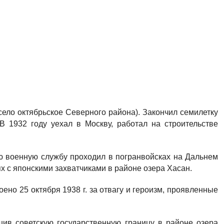
село октябрьское Северного района). Закончил семилетку
В 1932 году уехал в Москву, работал на строительстве
ю военную службу проходил в погранвойсках на Дальнем
оях с японскими захватчиками в районе озера Хасан.
ено 25 октября 1938 г. за отвагу и героизм, проявленные
шив советскую государственную границу в районе озера