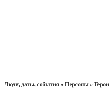
Персоны
Люди, даты, cобытия
»
Персоны
»
Герои