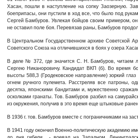
Хасан, пошли в наступление на сопку Заозерную. Зав
боеприпасы, они пустили в ход все, что было под рук
Сергей Бамбуров. Увлекая бойцов своим примером, он
не оставил поле боя. Перевязав раны, Бамбуров продо
В Центральном Государственном архиве Советской Ар
Советского Союза на отличившихся в боях у озера Хаса
В деле № 372, где значится С. Н. Бамбуров, читаем 
Сергею Никаноровичу. Кандидат ВКП (б). Во время бо
высоты 588,3 (Гродековское направление) зоркий гла
огнем ручного пулемета. Расстреляв все патроны, о
десятка, японскими бандитами и, мужественно сражая
осколками гранаты. Тов. Бамбуров разбил на самурайск
из окружения, получив в это время еще штыковые ранени
В 1936 г. тов. Бамбуров вместе с пограничниками на за
В 1941 году окончил Военно-политическую академию им
до дня гибели - воевал на Западном, Ленинградск