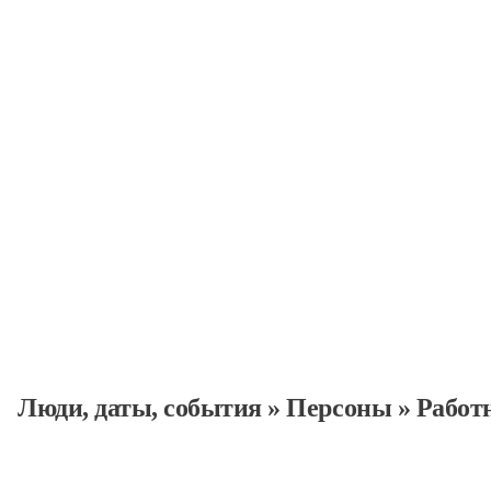
Работники культуры
Персоны
Люди, даты, cобытия
»
Персоны
»
Работ