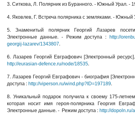
3. Ситкова, Л. Полярник из Буранного. - Южный Урал. - 19
4. Яковлев, Г. Встреча полярника с земляками. - Южный Ур
5. Знаменитый полярник Георгий Лазарев посети
Электронные данные. - Режим доступа :
http://orenb
georgij-lazarev/1343807
.
6. Лазарев Георгий Евграфович [Электронный ресурс].
http://eurasian-defence.ru/node/18535
.
7. Лазарев Георгий Евграфович - биография [Электронн
доступа :
http://viperson.ru/wind.php?ID=197189
.
8. Уникальный подарок получила к своему 175-летн
которая носит имя героя-полярника Георгия Евграф
Электронные данные. - Режим доступа :
http://dopoln.ru