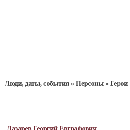
Люди, даты, cобытия
»
Персоны
»
Герои
Лазарев Георгий Евграфович