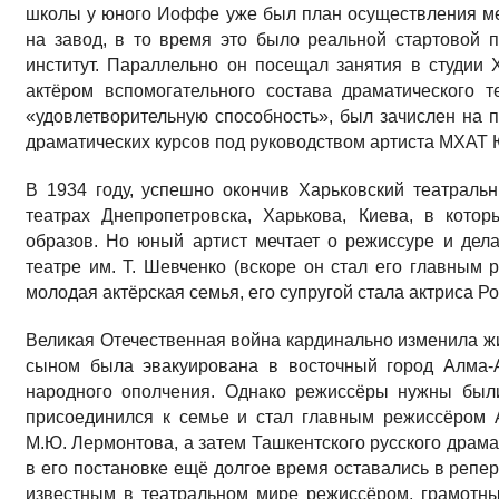
школы у юного Иоффе уже был план осуществления ме
на завод, в то время это было реальной стартовой 
институт. Параллельно он посещал занятия в студии
актёром вспомогательного состава драматического т
«удовлетворительную способность», был зачислен на 
драматических курсов под руководством артиста МХАТ 
В 1934 году, успешно окончив Харьковский театраль
театрах Днепропетровска, Харькова, Киева, в кото
образов. Но юный артист мечтает о режиссуре и дел
театре им. Т. Шевченко (вскоре он стал его главным 
молодая актёрская семья, его супругой стала актриса 
Великая Отечественная война кардинально изменила 
сыном была эвакуирована в восточный город Алма-
народного ополчения. Однако режиссёры нужны был
присоединился к семье и стал главным режиссёром А
М.Ю. Лермонтова, а затем Ташкентского русского драмат
в его постановке ещё долгое время оставались в реперт
известным в театральном мире режиссёром, грамотны