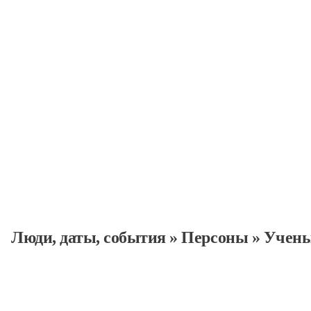
Персоны
Люди, даты, cобытия
»
Персоны
»
Учен