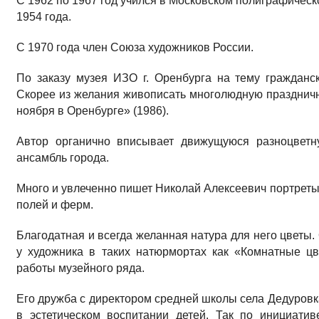
С 1962 по 1967 год учился в Московском полиграфическ
1954 года.
С 1970 года член Союза художников России.
По заказу музея ИЗО г. Оренбурга на тему гражданс
Скорее из желания живописать многолюдную праздничну
нояб­ря в Оренбурге» (1986).
Автор органично вписывает движущуюся разноцветн
ансамбль города.
Мно­го и увлеченно пишет Николай Алексеевич портреты
полей и ферм.
Благодатная и всегда желанная натура для него цветы.
у худож­ника в таких натюрмортах как «Комнатные цв
работы музейного ряда.
Его дружба с директором средней школы села Дедуровк
в эстетическом воспитании детей. Так по инициати