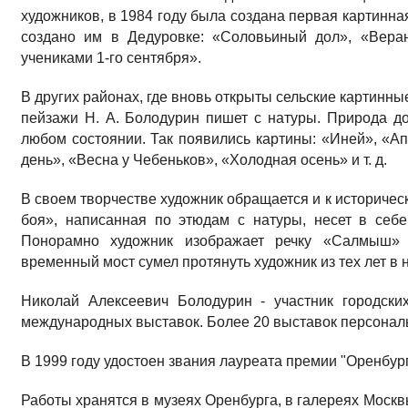
художников, в 1984 году была создана первая кар­тинна
создано им в Дедуровке: «Соловьи­ный дол», «Веран
учениками 1-го сентября».
В других районах, где вновь от­крыты сельские картинные
пейзажи Н. А. Болодурин пишет с натуры. Природа д
любом состоянии. Так появились картины: «Иней», «А
день», «Весна у Чебеньков», «Холод­ная осень» и т. д.
В своем творчестве художник обращается и к историче­
боя», напи­санная по этюдам с натуры, несет в себ
Понорамно художник изображает речку «Салмыш» 
временный мост сумел протянуть художник из тех лет в 
Николай Алексеевич Болодурин - участник городских
международных выставок. Более 20 выставок персонал
В 1999 году удостоен звания лауреата премии "Оренбург
Работы хранятся в музеях Оренбурга, в галереях Москв