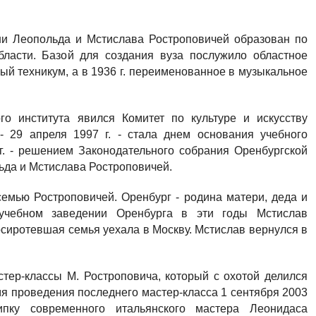
ени Леопольда и Мстислава Ростроповичей образован по
ласти. Базой для создания вуза послужило областное
ный техникум, а в 1936 г. переименованное в музыкальное
го института явился Комитет по культуре и искусству
- 29 апреля 1997 г. - стала днем основания учебного
 г. - решением Законодательного собрания Оренбургской
ьда и Мстислава Ростроповичей.
емью Ростроповичей. Оренбург - родина матери, деда и
учебном заведении Оренбурга в эти годы Мстислав
 осиротевшая семья уехала в Москву. Мстислав вернулся в
стер-классы М. Ростроповича, который с охотой делился
мя проведения последнего мастер-класса 1 сентября 2003
ипку современного итальянского мастера Леонидаса