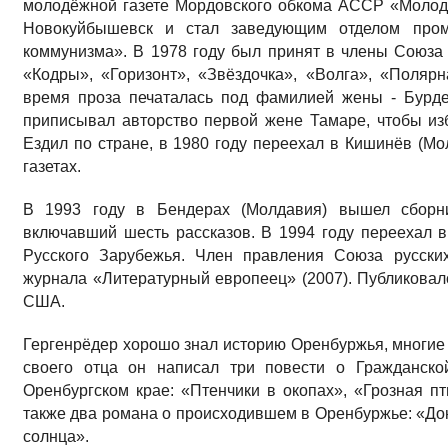
молодёжной газете Мордовского обкома АССР «Молодо
Новокуйбышевск и стал заведующим отделом пром
коммунизма». В 1978 году был принят в члены Союза
«Кодры», «Горизонт», «Звёздочка», «Волга», «Полярн
время проза печаталась под фамилией жены - Бурде
приписывал авторство первой жене Тамаре, чтобы из
Ездил по стране, в 1980 году переехал в Кишинёв (Мо
газетах.
В 1993 году в Бендерах (Молдавия) вышел сборник
включавший шесть рассказов. В 1994 году переехал в
Русского Зарубежья. Член правления Союза русски
журнала «Литературный европеец» (2007). Публиковал
США.
Гергенрёдер хорошо знал историю Оренбуржья, многие 
своего отца он написал три повести о Гражданско
Оренбургском крае: «Птенчики в окопах», «Грозная п
также два романа о происходившем в Оренбуржье: «Д
солнца».