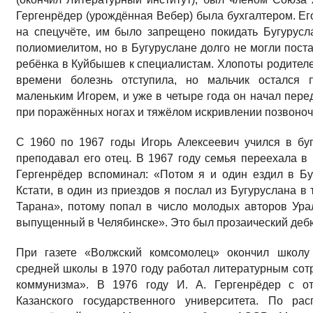
Гергенрёдер (урождённая Вебер) была бухгалтером. Ег
на спецучёте, им было запрещено покидать Бугурусл
полиомиелитом, но в Бугуруслане долго не могли поста
ребёнка в Куйбышев к специалистам. Хлопоты родителе
времени болезнь отступила, но мальчик остался 
маленьким Игорем, и уже в четыре года он начал перед
при поражённых ногах и тяжёлом искривлении позвоноч
С 1960 по 1967 годы Игорь Алексеевич учился в бу
преподавал его отец. В 1967 году семья переехала в
Гергенрёдер вспоминал: «Потом я и один ездил в Буг
Кстати, в один из приездов я послал из Бугуруслана 
Тарана», потому попал в число молодых авторов Ура
выпущенный в Челябинске». Это был прозаический дебю
При газете «Волжский комсомолец» окончил школу
средней школы в 1970 году работал литературным со
коммунизма». В 1976 году И. А. Гергенрёдер с от
Казанского государственного университета. По ра