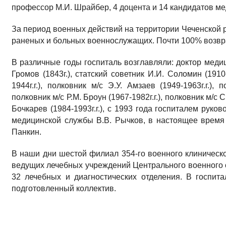
профессор М.И. Шрайбер, 4 доцента и 14 кандидатов ме
За период военных действий на территории Чеченской р
раненых и больных военнослужащих. Почти 100% возвр
В различные годы госпиталь возглавляли: доктор медиц
Громов (1843г.), статский советник И.И. Соломин (1910-
1944г.г.), полковник м/с Э.У. Амзаев (1949-1963г.г.), 
полковник м/с Р.М. Броун (1967-1982г.г.), полковник м/с С
Бочкарев (1984-1993г.г.), с 1993 года госпиталем руко
медицинской службы В.В. Рычков, в настоящее время
Панкин.
В наши дни шестой филиал 354-го военного клиническо
ведущих лечебных учреждений Центрального военного о
32 лечебных и диагностических отделения. В госпи
подготовленный коллектив.