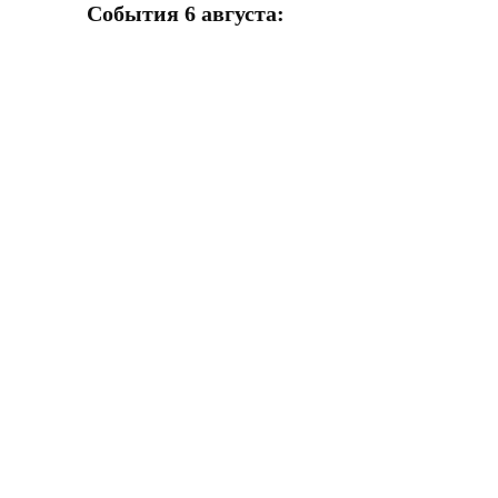
События 6 августа:
В 1941 году родился Рифкат Вакилович
Исрафилов
В 1923 году родился Иван Андреевич
Татьянин (1923-2002)
В 1904 году родился Макар Михайлович
Яновский (1904-1987)