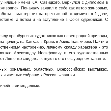
 училище имени К.А. Савицкого. Вернулся с дипломом в
в живописи. Поначалу заявил о себе как автор жанровых,
работы в мастерских на престижной академической даче,
ыставке, а потом и на вступление в Союз художников. С
ряду оренбургских художников как певец родной природы,
на целину, на Кавказ, в Крым, в Азию, Башкирию. Найти и
ственному настроению, личному складу характера - это
омогало Александру Иосифовичу в его художественных
от Лященко свидетельствуют о его незаурядном таланте.
ых, зональных, областных, Всероссийских выставках.
х и частных собраниях России, Франции.
юбилейными медалями.