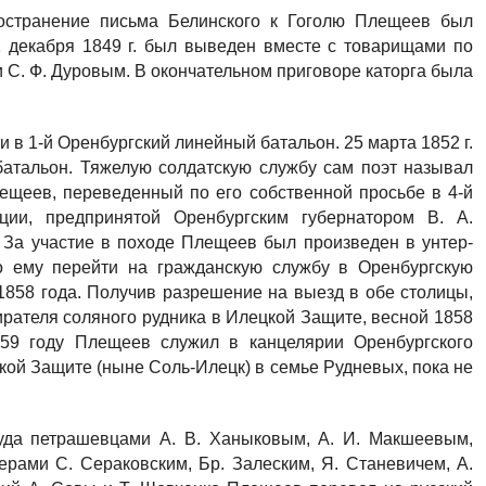
ространение письма Белинского к Гоголю Плещеев был
2 декабря 1849 г. был выведен вместе с товарищами по
 и С. Ф. Дуровым. В окончательном приговоре каторга была
ли в 1-й Оренбургский линейный батальон. 25 марта 1852 г.
атальон. Тяжелую солдатскую службу сам поэт называл
лещеев, переведенный по его собственной просьбе в 4-й
ции, предпринятой Оренбургским губернатором В. А.
. За участие в походе Плещеев был произведен в унтер-
ло ему перейти на гражданскую службу в Оренбургскую
1858 года. Получив разрешение на выезд в обе столицы,
ирателя соляного рудника в Илецкой Защите, весной 1858
859 году Плещеев служил в канцелярии Оренбургского
кой Защите (ныне Соль-Илецк) в семье Рудневых, пока не
туда петрашевцами А. В. Ханыковым, А. И. Макшеевым,
рами С. Сераковским, Бр. Залеским, Я. Станевичем, А.