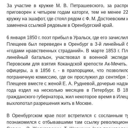
За участие в кружке М. В. Петрашевского, за расп
приговорен к четырем годам каторги, тем не менее 2
кружку на эшафот, где стоял рядом с Ф. М. Достоевским
заменена ссылкой рядовым в Оренбургский край.
6 января 1850 г. поэт прибыл в Уральск, где его зачисли
Плещеев был переведен в Оренбург в 3-й линейный б
«годами нравственных страданий». В марте 1853 г. П
линейный батальон, участвовал в военной экспеди
Перовским для взятия Кокандской крепости Ак-Мечеть
офицеры, а в 1856 г. - в прапорщики, что позволи
пограничную комиссию, где он прослужил до сентября 
Плещеев вместе с женой Е. А. Рудневой, дочерью надз
года ездил на несколько месяцев в Петербург. В 1
гражданского губернатора, жил некоторое время в Илец
выхлопотал разрешения жить в Москве.
В Оренбургском крае поэт встретился с сосланным 
познакомился с отбывавшими там ссылку революционе