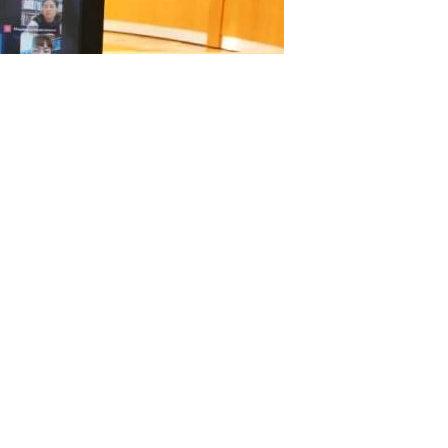
окладами «Великие казахские имена на карте Оренбурга»
лекцию «Капитанская дочка» (к 190-летию приезда А. С. П
авили крупнейшие библиотечные проекты и электронные ре
ечные проекты по сохранению и популяризации общей и
ких событиях, в обмене книгами и электронными ресурса