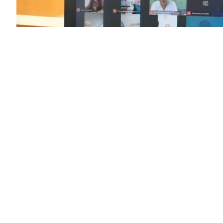
Специалисты оренбургских библиотек выступили с д
исторической памяти»; презентовали электронную кол
живая память».
Коллеги из Казахстана в своих выступлениях предст
культурного наследия.
В завершение Международного телемоста «Библиот
взаимодействию в обмене информацией об историчес