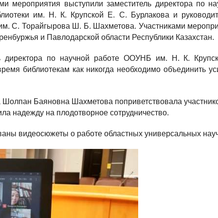
ми мероприятия выступили заместитель директора по на
лиотеки им. Н. К. Крупской Е. С. Бурлакова и руковод
им. С. Торайгырова Ш. Б. Шахметова. Участниками меропр
ренбуржья и Павлодарской области Республики Казахстан.
ь директора по научной работе ООУНБ им. Н. К. Крупск
ремя библиотекам как никогда необходимо объединить ус
 Шолпан Баяновна Шахметова поприветствовала участнико
ила надежду на плодотворное сотрудничество.
ваны видеосюжеты о работе областных универсальных науч