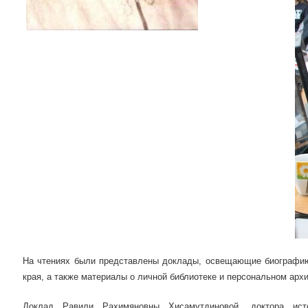
На чтениях были представлены доклады, освещающие биографию, 
края, а также материалы о личной библиотеке и персональном арх
Доклад Равили Рахимяновны Хисамутдиновой, доктора ист