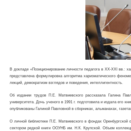
В докладе «Позиционирование личности педагога в ХХ-ХХI вв.: 
представлена формулировка алгоритма харизматического феноме
лекций, демократизм взглядов и поведения, интеллигентность.
Об издании трудов П.Е. Матвиевского рассказала Галина Павл
университета. Дочь ученого в 1991 г. подготовила и издала его кн
опубликованы Галиной Павловной в сборниках, альманахах, газета
О личной библиотеке П.Е. Матвиевского в фондах Оренбургской 
сектором редкой книги ООУНБ им. Н.К. Крупской. Объем коллекци