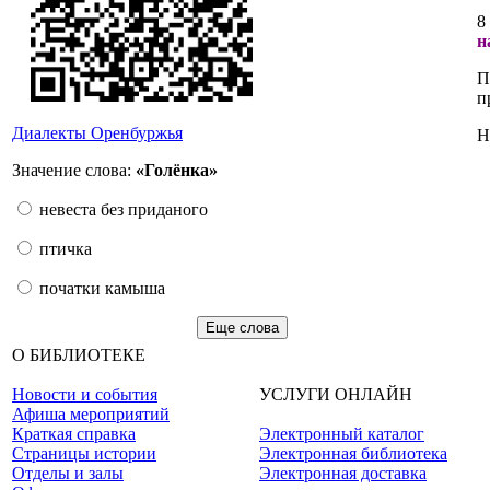
8
н
П
п
Диалекты Оренбуржья
Н
Значение слова:
«Голёнка»
невеста без приданого
птичка
початки камыша
Еще слова
О БИБЛИОТЕКЕ
Новости и события
УСЛУГИ ОНЛАЙН
Афиша мероприятий
Краткая справка
Электронный каталог
Страницы истории
Электронная библиотека
Отделы и залы
Электронная доставка