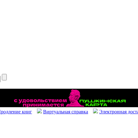
родление книг
Виртуальная справка
Электронная дост