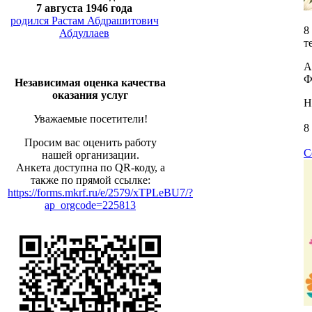
7 августа 1946 года
родился Растам Абдрашитович
8
Абдуллаев
т
А
Ф
Независимая оценка качества
оказания услуг
Н
Уважаемые посетители!
8
Просим вас оценить работу
С
нашей организации.
Анкета доступна по QR-коду, а
также по прямой ссылке:
https://forms.mkrf.ru/e/2579/xTPLeBU7/?
ap_orgcode=225813