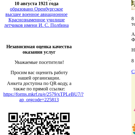
10 августа 1921 года
образовано Оренбургское
высшее военное авиационное
8
Краснознаменное училище
т
летчиков имени И. С. Полбина
А
Ф
Независимая оценка качества
Н
оказания услуг
8
Уважаемые посетители!
С
Просим вас оценить работу
нашей организации.
Анкета доступна по QR-коду, а
также по прямой ссылке:
https://forms.mkrf.ru/e/2579/xTPLeBU7/?
ap_orgcode=225813