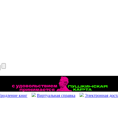
родление книг
Виртуальная справка
Электронная дост