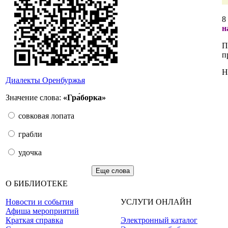
8
н
П
п
Н
Диалекты Оренбуржья
Значение слова:
«Гра́борка»
совковая лопата
грабли
удочка
Еще слова
О БИБЛИОТЕКЕ
Новости и события
УСЛУГИ ОНЛАЙН
Афиша мероприятий
Краткая справка
Электронный каталог