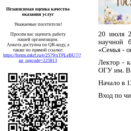
Независимая оценка качества
оказания услуг
Уважаемые посетители!
20 июля 2
Просим вас оценить работу
нашей организации.
научной 
Анкета доступна по QR-коду, а
«Семья - о
также по прямой ссылке:
https://forms.mkrf.ru/e/2579/xTPLeBU7/?
ap_orgcode=225813
Лектор - 
ОГУ им. В.
Начало в 1
Вход по чи