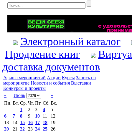
Электронный каталог
Продление книг
Виртуа
доставка документов
Афиша мероприятий
Акции
Курсы
Запись на
мероприятие
Новости и события
Выставки
Конкурсы и проекты
«
Июль
»
Пн.
Вт.
Ср.
Чт.
Пт.
Сб.
Вс.
1
2
3
4
5
6
7
8
9
10
11
12
13
14
15
16
17
18
19
20
21
22
23
24
25
26