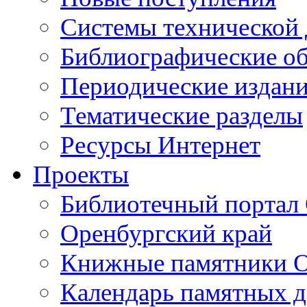
Cистемы технической
Библиографические о
Периодические издан
Тематические разделы
Ресурсы Интернет
Проекты
Библиотечный портал 
Оренбургский край
Книжные памятники О
Календарь памятных д